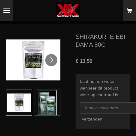
Ga
direct
naar
de
hoofdinhoud
SHIRAKURTE EBI
DAMA 80G
€ 13,50
Laat het me weten
wanneer dit product
weer op voorraad is.
Verzenden