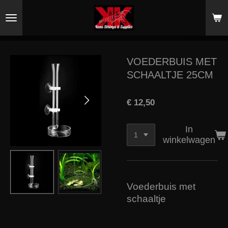
Ga
direct
naar
de
hoofdinhoud
VOEDERBUIS MET
SCHAALTJE 25CM
€ 12,50
In
winkelwagen
Voederbuis met
schaaltje