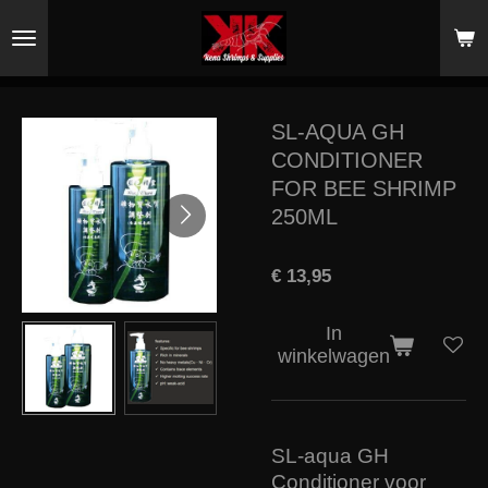
Ga
direct
naar
de
hoofdinhoud
SL-AQUA GH
CONDITIONER
FOR BEE SHRIMP
250ML
€ 13,95
In
winkelwagen
SL-aqua GH
Conditioner voor