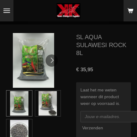
Ga
direct
naar
de
hoofdinhoud
SL AQUA
SULAWESI ROCK
8L
€ 35,95
Laat het me weten
wanneer dit product
weer op voorraad is.
Verzenden