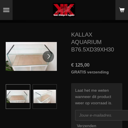
Ga
direct
naar
de
hoofdinhoud
KALLAX
AQUARIUM
B76.5XD39XH30
€ 125,00
GRATIS verzending
Laat het me weten
wanneer dit product
weer op voorraad is.
Verzenden