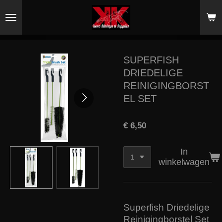
Ga
direct
naar
de
hoofdinhoud
SUPERFISH
DRIEDELIGE
REINIGINGBORST
EL SET
€ 6,50
In
winkelwagen
Superfish Driedelige
Reinigingborstel Set