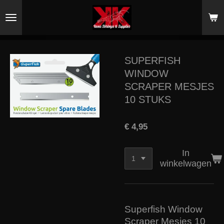
Ga
direct
naar
de
hoofdinhoud
SUPERFISH
WINDOW
SCRAPER MESJES
10 STUKS
€ 4,95
In
winkelwagen
Superfish Window
Scraper Mesjes 10