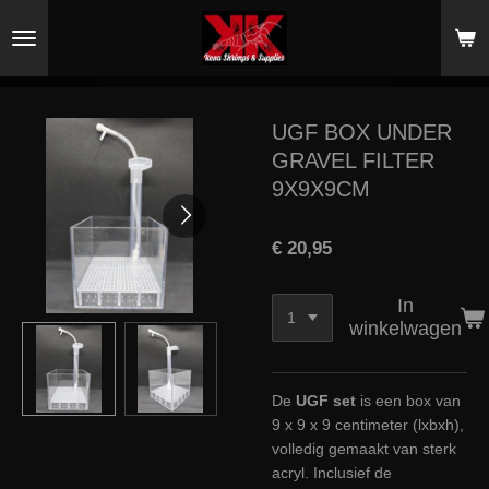
Ga
direct
naar
de
hoofdinhoud
UGF BOX UNDER
GRAVEL FILTER
9X9X9CM
€ 20,95
In
winkelwagen
De
UGF set
is een box van
9 x 9 x 9 centimeter (lxbxh),
volledig gemaakt van sterk
acryl. Inclusief de