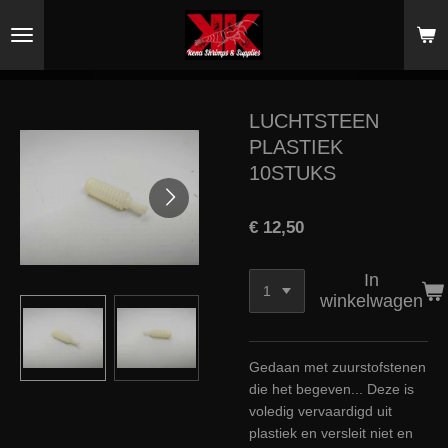
Ga
direct
naar
de
hoofdinhoud
LUCHTSTEEN
PLASTIEK
10STUKS
€ 12,50
In
winkelwagen
Gedaan met zuurstofstenen
die het begeven... Deze is
voledig vervaardigd uit
plastiek en versleit niet en