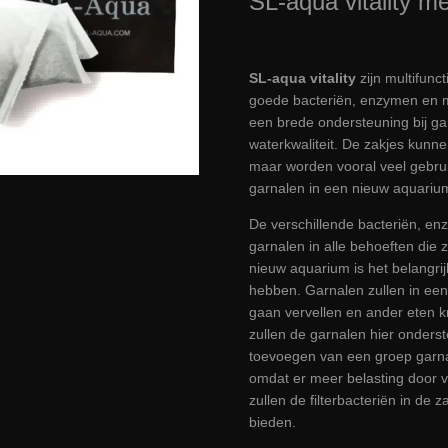
SL-aqua vitality 
SL-aqua vitality
zijn multifun
goede bacteriën, enzymen en m
een brede ondersteuning bij ga
waterkwaliteit. De zakjes kunne
maar worden vooral veel gebrui
garnalen in een nieuw aquariu
De verschillende bacteriën, e
garnalen in alle behoeften die 
nieuw aquarium is het belangr
hebben. Garnalen zullen in ee
gaan vervellen en ander eten 
zullen de garnalen hier onderst
toevoegen van een groep garna
omdat er meer belasting door vo
zullen de filterbacteriën in de 
bieden.