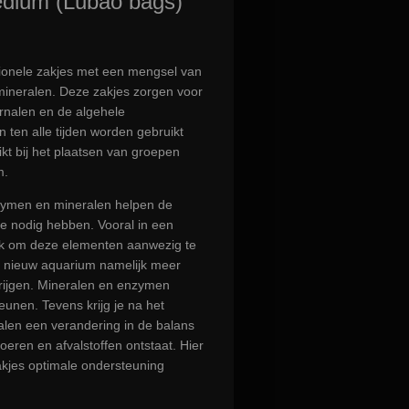
medium (Lubao bags)
ctionele zakjes met een mengsel van
ineralen. Deze zakjes zorgen voor
rnalen en de algehele
n ten alle tijden worden gebruikt
kt bij het plaatsen van groepen
m.
nzymen en mineralen helpen de
ze nodig hebben. Vooral in een
ijk om deze elementen aanwezig te
n nieuw aquarium namelijk meer
krijgen. Mineralen en enzymen
eunen. Tevens krijg je na het
len een verandering in de balans
eren en afvalstoffen ontstaat. Hier
zakjes optimale ondersteuning