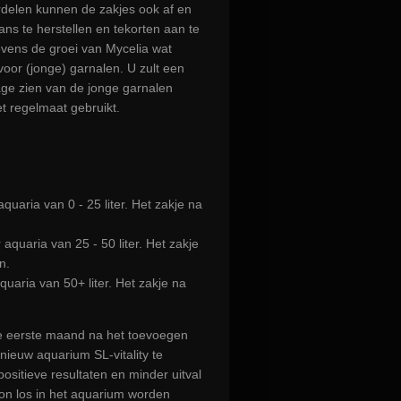
elen kunnen de zakjes ook af en
s te herstellen en tekorten aan te
evens de groei van Mycelia wat
 voor (jonge) garnalen. U zult een
age zien van de jonge garnalen
t regelmaat gebruikt.
quaria van 0 - 25 liter. Het zakje na
quaria van 25 - 50 liter. Het zakje
n.
uaria van 50+ liter. Het zakje na
e eerste maand na het toevoegen
nieuw aquarium SL-vitality te
 positieve resultaten en minder uitval
on los in het aquarium worden