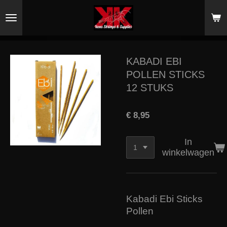
Ga
direct
naar
de
hoofdinhoud
KABADI EBI
POLLEN STICKS
12 STUKS
€ 8,95
In
winkelwagen
Kabadi Ebi Sticks
Pollen