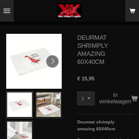
Ga
direct
naar
de
hoofdinhoud
DEURMAT
SHRIMPLY
AMAZING
60X40CM
€ 15,95
In
winkelwagen
Deurmat shrimply
amazing 60X40cm