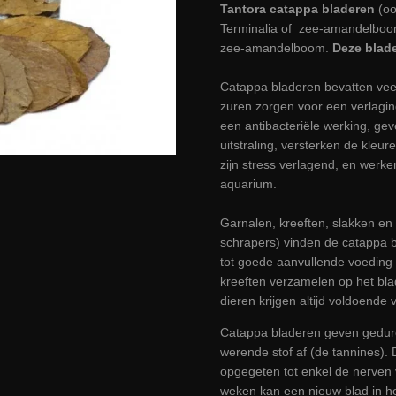
Tantora catappa bladeren
(o
Terminalia of zee-amandelboom
zee-amandelboom.
Deze blade
Catappa bladeren bevatten veel
zuren zorgen voor een
verlagi
een antibacteriële werking, ge
uitstraling,
versterken de kleur
zijn
stress verlagend, en
werken
aquarium.
Garnalen, kreeften, slakken e
schrapers) vinden de catappa b
tot goede aanvullende voeding 
kreeften verzamelen op het bla
dieren krijgen altijd voldoend
Catappa bladeren geven gedur
werende stof af (de tannines)
opgegeten tot enkel de nerven v
weken kan een nieuw blad in 