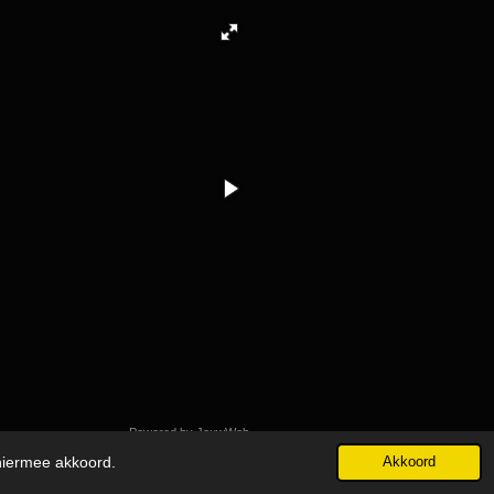
Powered by
JouwWeb
 hiermee akkoord.
Akkoord