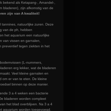
ok bekend als Ketapang-, Amandel-,
 bladeren), zijn afkomstig van de
ren zijn van A kwaliteit!
 tannines, natuurlijke zuren. Deze
ng van de ph, hebben
ven het aquarium een
natuurlijke
en
van vissen en garnalen,
 preventief tegen ziekten
in het
n bodemvissen (L-nummers,
laderen erg lekker, wat de bladeren
maakt. Veel kleine garnalen en
d om er van te eten. De kleine
e voedsel binnen op deze manier.
ende 3 a 4 weken een bacterie
. De bladeren worden compleet
an het blad overblijven. Na 3 a 4
het aquarium worden toegevoegd.