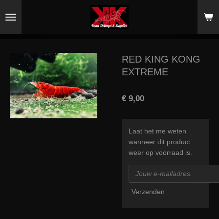
Ga
direct
naar
de
hoofdinhoud
RED KING KONG
EXTREME
€ 9,00
Laat het me weten
wanneer dit product
weer op voorraad is.
Verzenden