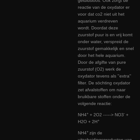
geluidsloos. Ook zorgt de
reactie van de oxydator er
voor dat co2
niet uit
het
aquarium verdreven
wordt. Doordat deze
zuurstof puur is en vrij komt
onder water, verspreid de
zuurstof gemakkelijk en snel
door het hele aquarium.
Door de afgifte van pure
zuurstof (O2) werk de
oxydator tevens als ''extra''
filter. De söchting oxydator
zet afvalstoffen om naar
bruikbare stoffen onder de
volgende reactie:
+
-
NH4
+ 2O2 -----> NO3
+
+
H2O + 2H
+
NH4
zijn de
uitscheidingsproducten van