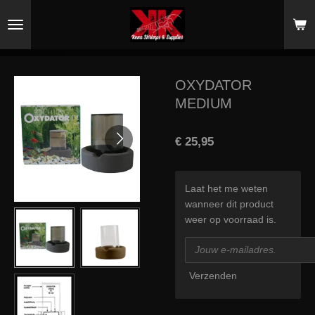
Ga
direct
naar
de
hoofdinhoud
OXYDATOR
MEDIUM
€ 25,95
Laat het me weten
wanneer dit product
weer op voorraad is.
Verzenden