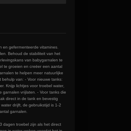
n en gefermenteerde vitamines.
en. Behoud de stabiliteit van het
rlevingskans van babygarnalen te
el te groeien en creëer een aantal
rnalen te helpen meer natuurlijke
 behulp van: - Voor nieuwe tanks:
er. Knijp lichtjes voor troebel water,
garnalen vrijlaten. - Voor tanks die
ak direct in de tank en bevestig
ater drijft, de gebruikstijd is 1-2
antal garnalen.
 dagen troebel zijn als het direct
gen in water weken voordat het in