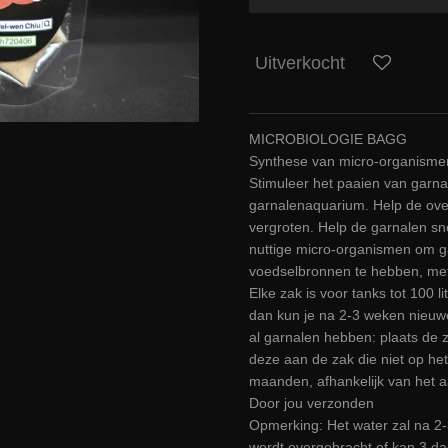
Uitverkocht
MICROBIOLOGIE BAGG
Synthese van micro-organisme
Stimuleer het paaien van garnal
garnalenaquarium. Help de ove
vergroten. Help de garnalen sn
nuttige micro-organismen om ga
voedselbronnen te hebben, met
Elke zak is voor tanks tot 100 lit
dan kun je na 2-3 weken nieuwe 
al garnalen hebben: plaats de z
deze aan de zak die niet op het w
maanden, afhankelijk van het a
Door jou verzonden
Opmerking: Het water zal na 2-3
wordt overgebracht of kan 3 da