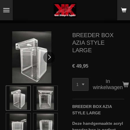
Ga
direct
naar
de
hoofdinhoud
BREEDER BOX
AZIA STYLE
LARGE
€ 49,95
In
winkelwagen
BREEDER BOX AZIA
STYLE LARGE
Deze handgemaakte acryl
breeder box is perfect