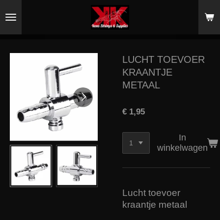
Ga
direct
naar
de
hoofdinhoud
LUCHT TOEVOER
KRAANTJE
METAAL
€ 1,95
In
winkelwagen
Lucht toevoer
kraantje metaal