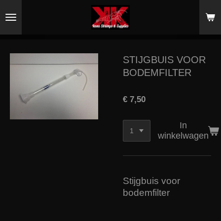
Ga
direct
naar
de
hoofdinhoud
STIJGBUIS VOOR
BODEMFILTER
€ 7,50
In
winkelwagen
Stijgbuis voor
bodemfilter