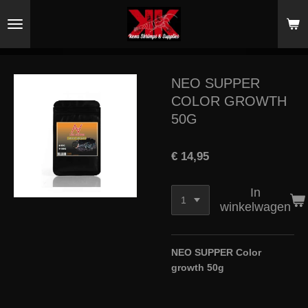
Ga
direct
naar
de
hoofdinhoud
NEO SUPPER
COLOR GROWTH
50G
€ 14,95
In
winkelwagen
NEO SUPPER Color
growth 50g