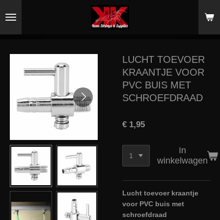
Ga
direct
naar
de
hoofdinhoud
LUCHT TOEVOER
KRAANTJE VOOR
PVC BUIS MET
SCHROEFDRAAD
€ 1,95
In
winkelwagen
Lucht toevoer kraantje
voor PVC buis met
schroefdraad