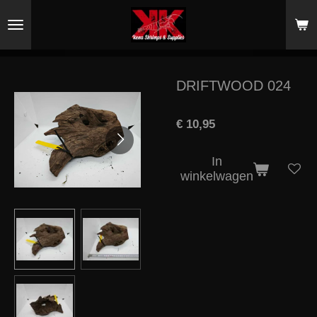
Ga
direct
naar
de
hoofdinhoud
DRIFTWOOD 024
€ 10,95
In
winkelwagen