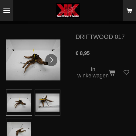
Ga
direct
naar
de
hoofdinhoud
DRIFTWOOD 017
€ 8,95
In
winkelwagen