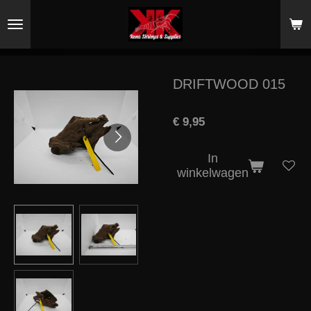
Ga
direct
naar
de
hoofdinhoud
DRIFTWOOD 015
€ 9,95
In
winkelwagen