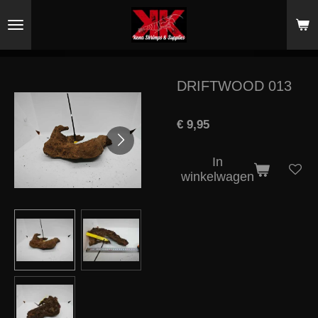
Ga
direct
naar
de
hoofdinhoud
DRIFTWOOD 013
€ 9,95
In
winkelwagen