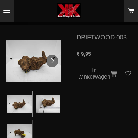
Ga
direct
naar
de
hoofdinhoud
DRIFTWOOD 008
€ 9,95
In
winkelwagen