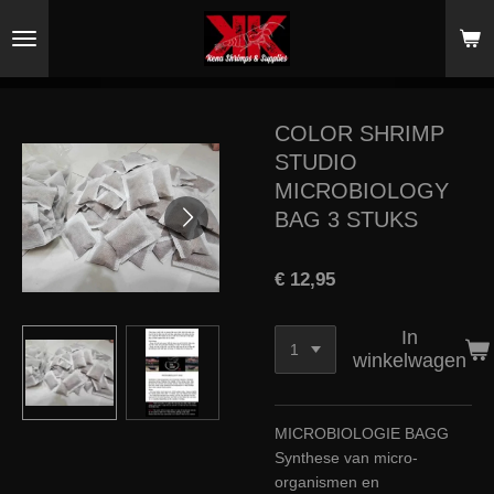
Ga
direct
naar
de
hoofdinhoud
COLOR SHRIMP
STUDIO
MICROBIOLOGY
BAG 3 STUKS
€ 12,95
In
winkelwagen
MICROBIOLOGIE BAGG
Synthese van micro-
organismen en