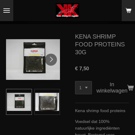
Ga
direct
naar
de
hoofdinhoud
KENA SHRIMP
FOOD PROTEINS
30G
€ 7,50
In
winkelwagen
Kena shrimp food proteins
Voedsel dat 100%
natuurlijke ingrediënten
bevat. Bestemd voor