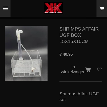
Ga
direct
naar
de
hoofdinhoud
SHRIMPS AFFAIR
UGF BOX
15X15X10CM
€ 40,95
In
winkelwagen
Shrimps Affair UGF
set