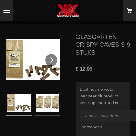
Ga
direct
naar
de
hoofdinhoud
GLASGARTEN
CRISPY CAVES S 9
STUKS
€ 12,95
Laat het me weten
wanneer dit product
weer op voorraad is.
Verzenden