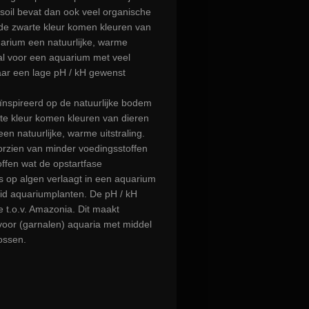
il bevat dan ook veel organische
 de zwarte kleur komen kleuren van
quarium een natuurlijke, warme
aal voor een aquarium met veel
ar een lage pH / kH gewenst
ïnspireerd op de natuurlijke bodem
e kleur komen kleuren van dieren
een natuurlijke, warme uitstraling.
orzien van minder voedingsstoffen
offen wat de opstartfase
s op algen verlaagt in een aquarium
id aquariumplanten. De pH / kH
e t.o.v. Amazonia. Dit maakt
voor (garnalen) aquaria met middel
ossen.