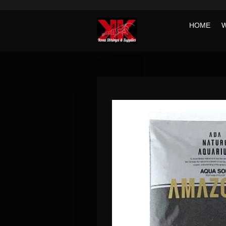
Ga
direct
HOME
naar
de
hoofdinhoud