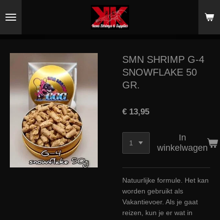
Ga
direct
naar
de
hoofdinhoud
SMN SHRIMP G-4
SNOWFLAKE 50
GR.
€ 13,95
In
winkelwagen
Natuurlijke formule. Het kan
worden gebruikt als
Vakantievoer. Als je gaat
reizen, kun je er wat in