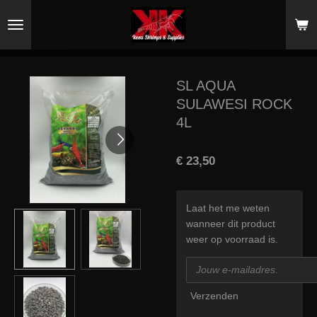
Ga
direct
naar
de
hoofdinhoud
SL AQUA
SULAWESI ROCK
4L
€ 23,50
Laat het me weten
wanneer dit product
weer op voorraad is.
Verzenden