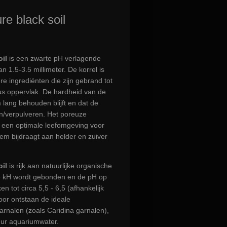
e black soil
il
is een zwarte pH verlagende
 1.5-3.5 millimeter. De korrel is
 ingrediënten die zijn gebrand tot
us oppervlak. De hardheid van de
m lang behouden blijft en dat de
en/verpulveren. Het poreuze
r een optimale leefomgeving voor
dem bijdraagt aan helder en zuiver
il
is rijk aan natuurlijke organische
de kH wordt gebonden en de pH op
n tot circa 5,5 - 6,5 (afhankelijk
oor ontstaan de ideale
rnalen (zoals Caridina garnalen),
uur aquariumwater.