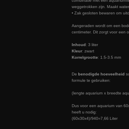
combinatie met een aquariumfil
weggetrokken zijn. Maakt water 
• Zak gesloten bewaren om uit
Aangeraden wordt om een bode
centimeter. Dit zorgt voor een 
Inhoud
: 3 liter
Kleur
: zwart
Korrelgrootte
: 1.5-3.5 mm
De
benodigde hoeveelheid
s
formule te gebruiken:
(lengte aquarium x breedte aq
Dus voor een aquarium van 60
heeft u nodig:
(60x30x4)/940=7,66 Liter