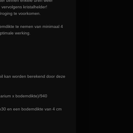
ter binnen enkele uren weer
vervolgens kristalhelder!
droging te voorkomen.
mdikte te nemen van minimaal 4
optimale werking.
oil kan worden berekend door deze
uarium x bodemdikte)/940
x30 en een bodemdikte van 4 cm