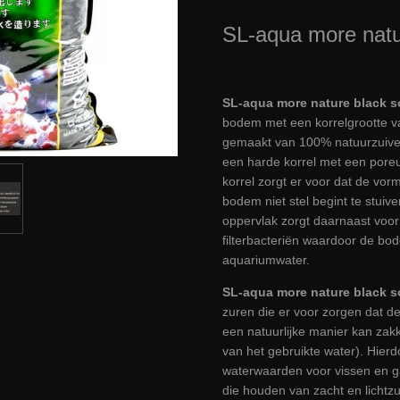
SL-aqua more natur
SL-aqua more nature black so
bodem met een korrelgrootte van
gemaakt van 100% natuurzuivere
een harde korrel met een pore
korrel zorgt er voor dat de vor
bodem niet stel begint te stuiv
oppervlak zorgt daarnaast voo
filterbacteriën waardoor de bo
aquariumwater.
SL-aqua more nature black so
zuren die er voor zorgen dat 
een natuurlijke manier kan zakke
van het gebruikte water). Hierd
waterwaarden voor vissen en ga
die houden van zacht en lichtz