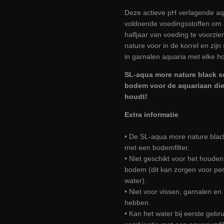
Deze actieve pH verlagende a
voldoende voedingsstoffen om 
halfjaar van voeding te voorzi
nature voor in de korrel en zij
in garnalen aquaria met elke h
SL-aqua more nature black so
bodem voor de aquariaan die 
houdt!
Extra informatie
• De SL-aqua more nature black 
met een bodemfilter.
• Niet geschikt voor het houden
bodem (dit kan zorgen voor pe
water).
• Niet voor vissen, garnalen en
hebben.
• Kan het water bij eerste gebr